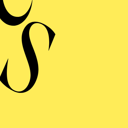
Oper in einem Aufzu
Prolog und zwe
Libretto von Giovann
R