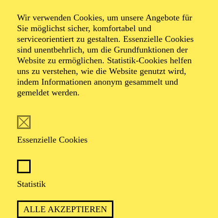
rusticana/
Wir verwenden Cookies, um unsere Angebote für
Sie möglichst sicher, komfortabel und
I Pagliacci
serviceorientiert zu gestalten. Essenzielle Cookies
sind unentbehrlich, um die Grundfunktionen der
Website zu ermöglichen. Statistik-Cookies helfen
uns zu verstehen, wie die Website genutzt wird,
indem Informationen anonym gesammelt und
Oper in einem Aufzug von Pietro Mascagni / Drama in
gemeldet werden.
einem Prolog und zwei Akten von Ruggero
Leoncavallo
Libretto von Giovanni Targioni-Tozzetti und Guido
Menasci / Ruggero Leoncavallo
Essenzielle Cookies
TICKETS
Statistik
ALLE AKZEPTIEREN