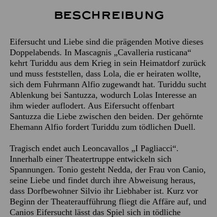
Beschreibung
Eifersucht und Liebe sind die prägenden Motive dieses
Doppelabends. In Mascagnis „Cavalleria rusticana“
kehrt Turiddu aus dem Krieg in sein Heimatdorf zurück
und muss feststellen, dass Lola, die er heiraten wollte,
sich dem Fuhrmann Alfio zugewandt hat. Turiddu sucht
Ablenkung bei Santuzza, wodurch Lolas Interesse an
ihm wieder auflodert. Aus Eifersucht offenbart
Santuzza die Liebe zwischen den beiden. Der gehörnte
Ehemann Alfio fordert Turiddu zum tödlichen Duell.
Tragisch endet auch Leoncavallos „I Pagliacci“.
Innerhalb einer Theatertruppe entwickeln sich
Spannungen. Tonio gesteht Nedda, der Frau von Canio,
seine Liebe und findet durch ihre Abweisung heraus,
dass Dorfbewohner Silvio ihr Liebhaber ist. Kurz vor
Beginn der Theateraufführung fliegt die Affäre auf, und
Canios Eifersucht lässt das Spiel sich in tödliche