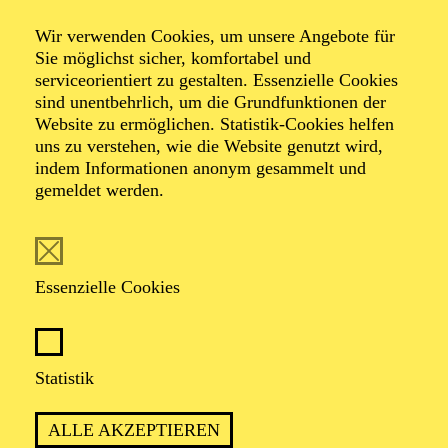
Wir verwenden Cookies, um unsere Angebote für
Operette in drei Akten von Johann Strauß
Sie möglichst sicher, komfortabel und
Zusammengestellt, bearbeitet und ergänzt von Adolf
serviceorientiert zu gestalten. Essenzielle Cookies
Müller junior; Libretto von Viktor Léon und Leo Stein
sind unentbehrlich, um die Grundfunktionen der
Eine Koproduktion von Johann Strauss 2025 Wien und
Website zu ermöglichen. Statistik-Cookies helfen
Aalto Musiktheater Essen
uns zu verstehen, wie die Website genutzt wird,
indem Informationen anonym gesammelt und
gemeldet werden.
TICKETS
Essenzielle Cookies
BEST OF WALZERKÖNIG JOHANN
STRAUSS
Statistik
ALLE AKZEPTIEREN