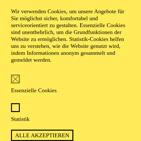
Wir verwenden Cookies, um unsere Angebote für
Operette in drei Akten von Johann Strauß
Sie möglichst sicher, komfortabel und
Zusammengestellt, bearbeitet und ergänzt von Adolf
serviceorientiert zu gestalten. Essenzielle Cookies
Müller junior; Libretto von Viktor Léon und Leo Stein
sind unentbehrlich, um die Grundfunktionen der
Eine Koproduktion von Johann Strauss 2025 Wien und
Website zu ermöglichen. Statistik-Cookies helfen
Aalto Musiktheater Essen
uns zu verstehen, wie die Website genutzt wird,
indem Informationen anonym gesammelt und
gemeldet werden.
TICKETS
Essenzielle Cookies
BEST OF WALZERKÖNIG JOHANN
STRAUSS
Statistik
ALLE AKZEPTIEREN