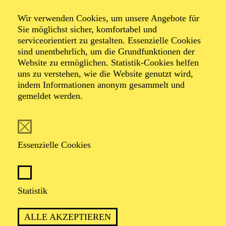
Wir verwenden Cookies, um unsere Angebote für
Operette in drei Akten von Johann Strauß
Sie möglichst sicher, komfortabel und
Zusammengestellt, bearbeitet und ergänzt von Adolf
serviceorientiert zu gestalten. Essenzielle Cookies
Müller junior; Libretto von Viktor Léon und Leo Stein
sind unentbehrlich, um die Grundfunktionen der
Eine Koproduktion von Johann Strauss 2025 Wien und
Website zu ermöglichen. Statistik-Cookies helfen
Aalto Musiktheater Essen
uns zu verstehen, wie die Website genutzt wird,
indem Informationen anonym gesammelt und
gemeldet werden.
TICKETS
Essenzielle Cookies
BEST OF WALZERKÖNIG JOHANN
STRAUSS
Statistik
ALLE AKZEPTIEREN