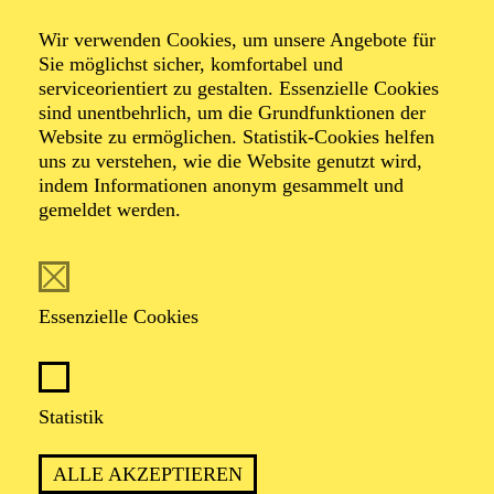
Wir verwenden Cookies, um unsere Angebote für
Sie möglichst sicher, komfortabel und
Foto: Johan Sandberg
serviceorientiert zu gestalten. Essenzielle Cookies
sind unentbehrlich, um die Grundfunktionen der
Website zu ermöglichen. Statistik-Cookies helfen
Mariya Tyurina
uns zu verstehen, wie die Website genutzt wird,
indem Informationen anonym gesammelt und
Tänzerin (Solo mit Gruppe)
gemeldet werden.
VITA
Essenzielle Cookies
Mariya Tyurina wurde in Moskau geboren und ließ sich
an der Ballettakademie ihrer Heimatstadt, dem College
of Classical Dance Genadia Lediach ausbilden. Von
2009 bis 2015 tanzte sie als zweite Solistin in der
Statistik
Compagnie des Stanislavsky und Nemirovich-
Danchenko Musiktheaters in Moskau und trat dort u. a.
ALLE AKZEPTIEREN
auf in Jiří Kyliáns „Petite Mort“, „Six Dances“,