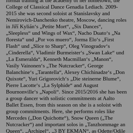
formal training at the academy of her hometown, the
College of Classical Dance Genadia Lediach. 2009-
2015 she was second soloist at Stanislavsky and
Nemirovich-Danchenko theatre, Moscow, dancing roles
in Jiří Kylián‘s „Petite Mort“, „Six Dances“,
„Sleepless“ und Wings of Wax“, Nacho Duato‘s „Na
floresta“ und „Por vos muero“, Jorma Elo‘s „First
Flash“ und „Slice to Sharp“, Oleg Vinogradov‘s
„Cinderella“, Vladimir Burmeister‘s „Swan Lake“ und
„La Esmeralda“, Kenneth Macmillan‘s „Manon“,
Vasily Vainonen‘s „The Nutcracker“, George
Balanchine‘s „Tarantella“, Alexey Chichinadze‘s „Don
Quixote“, Yuri Grigorovich‘s „Die steinerne Blume“,
Pierre Lacotte‘s „La Sylphide“ and August
Bournonville‘s „Napoli“. Since 2015/2016 she has been
a group dancer with solistic commitments at Aalto
Ballet Essen, from this season on she is a soloist with
group commitments. Here, she performs roles like
Mercedes („Don Quichotte“), Snow Queen („The
Nutcracker“) and important solos in „Tanzhommage an
Queen“, „Archipel“, „3 BY EKMAN“, as Odette/Odile