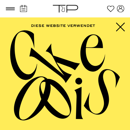
Zum Hauptinhalt springen
Zum Footer springen