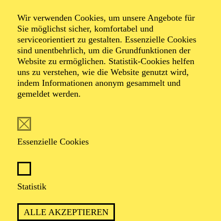
Wir verwenden Cookies, um unsere Angebote für
Sie möglichst sicher, komfortabel und
Foto: Johan Sandberg
serviceorientiert zu gestalten. Essenzielle Cookies
sind unentbehrlich, um die Grundfunktionen der
Website zu ermöglichen. Statistik-Cookies helfen
Sena Shirae
uns zu verstehen, wie die Website genutzt wird,
indem Informationen anonym gesammelt und
Tänzerin (Gruppe)
gemeldet werden.
VITA
Essenzielle Cookies
Die Japanerin Sena Shirae begann ihre klassische
Tanzausbildung an der Fumie Ballet School und setzte
diese von 2010 bis 2016 an der École supérieure de
Danse de Cannes Mougins „Rosella Hightower“ fort.
Statistik
Von 2015 bis 2017 gehörte sie dem an diese Akademie
angeschlossenen Jeune Ballet an und tanzte hier u. a. in
ALLE AKZEPTIEREN
„Giselle“, „Die Kunst der Fuge“, „Dornröschen“,