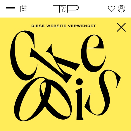
Zum Hauptinhalt springen
Zum Footer springen