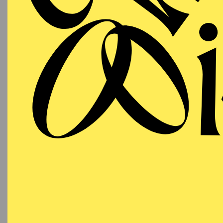
the USA (2016), the Zu
(USA, 2015). Her repert
From 2018 to 2023 Mari
in the Eleven program 
"Corpus", "Cabaret" or
since 2023.