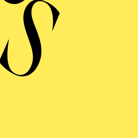
rich Dance Academy Summer in Switzerland (2015) and 
oire includes "Giselle," "Don Quixote," "Coppelia," an
a Eduarda Horianski Araujo was engaged at the Thuringi
then as a company member. There she performed in "Ta
 "Eugen Onegin", among others. She has been engaged at
FOLGE UNS AUF SOCIAL MEDI