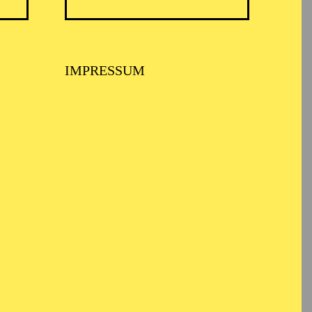
IMPRESSUM
e Dança Adriana Soares
Dance in den USA
s Joffrey Ballet (USA,
a“ und „Der
ger Staatsballett,
 sie u. a. in „Tanz aus
llett Essen ist sie seit
at the Estudio de Dança
ck School of Dance in