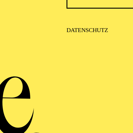
DATENSCHUTZ
VITA
a Horianski erlangte ihre Tanzausbildung am Estudio d
. Zudem erhielt sie Stipendien für die Rock School of 
ce Academy Summer in der Schweiz (2015) sowie für da
ire zählen u. a. „Giselle“, „Don Quichotte“, „Coppeli
 – 2023 war Maria Eduarda Horianski Araujo am Thürin
ramm dann als Compagnie-Mitglied, engagiert. Dort war
Cabaret“ oder „Eugen Onegin“ zu erleben. Beim Aalto Ba
Eduarda Horianski Araujo received her dance training 
aulo, Brazil. She also received scholarships to the Ro