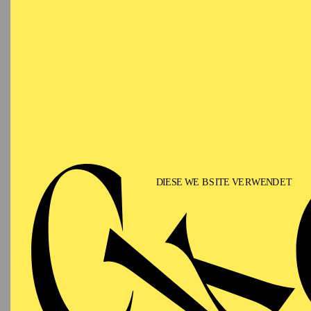
Die Brasilianerin Mari
in São Paulo, Brasilien
(2016), die Zurich Dan
2015). Zu ihrem Reperto
Nussknacker“. Von 2018
zunächst im Elevenprog
der Reihe“, „Corpus“, „
2023 engagiert.
Brazilian dancer Maria 
Adriana Soares in São P