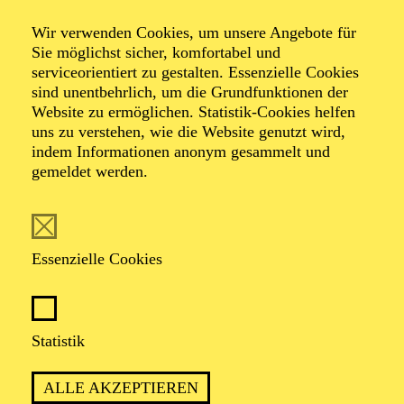
Wir verwenden Cookies, um unsere Angebote für
Sie möglichst sicher, komfortabel und
serviceorientiert zu gestalten. Essenzielle Cookies
sind unentbehrlich, um die Grundfunktionen der
Website zu ermöglichen. Statistik-Cookies helfen
uns zu verstehen, wie die Website genutzt wird,
Foto: Johan Sandberg
indem Informationen anonym gesammelt und
gemeldet werden.
Wataru Shimizu
Tänzer (Solo)
Essenzielle Cookies
VITA
Statistik
Der gebürtige Japaner absolvierte seine Ausbildung an
der Hakucho Ballet Academy und der Académie de
ALLE AKZEPTIEREN
Danse Classique Princesse Grace in Monaco. Er