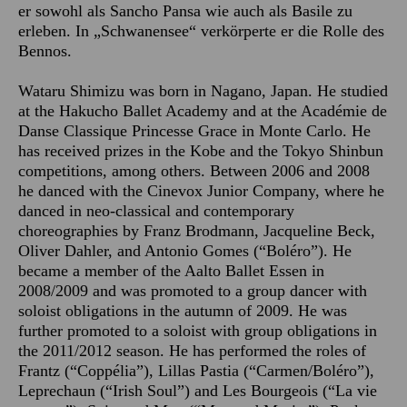
er sowohl als Sancho Pansa wie auch als Basile zu
erleben. In „Schwanensee“ verkörperte er die Rolle des
Bennos.
Wataru Shimizu was born in Nagano, Japan. He studied
at the Hakucho Ballet Academy and at the Académie de
Danse Classique Princesse Grace in Monte Carlo. He
has received prizes in the Kobe and the Tokyo Shinbun
competitions, among others. Between 2006 and 2008
he danced with the Cinevox Junior Company, where he
danced in neo-classical and contemporary
choreographies by Franz Brodmann, Jacqueline Beck,
Oliver Dahler, and Antonio Gomes (“Boléro”). He
became a member of the Aalto Ballet Essen in
2008/2009 and was promoted to a group dancer with
soloist obligations in the autumn of 2009. He was
further promoted to a soloist with group obligations in
the 2011/2012 season. He has performed the roles of
Frantz (“Coppélia”), Lillas Pastia (“Carmen/Boléro”),
Leprechaun (“Irish Soul”) and Les Bourgeois (“La vie