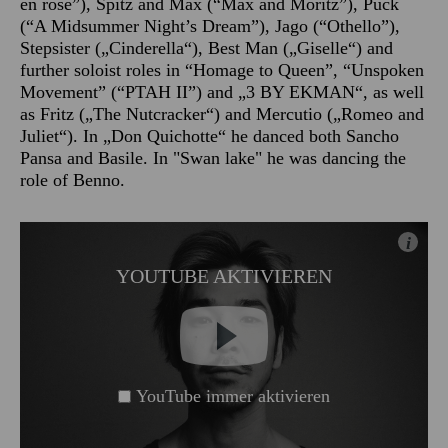
en rose”), Spitz and Max (“Max and Moritz”), Puck
(“A Midsummer Night’s Dream”), Jago (“Othello”),
Stepsister („Cinderella“), Best Man („Giselle“) and
further soloist roles in “Homage to Queen”, “Unspoken
Movement” (“PTAH II”) and „3 BY EKMAN“, as well
as Fritz („The Nutcracker“) and Mercutio („Romeo and
Juliet“). In „Don Quichotte“ he danced both Sancho
Pansa and Basile. In "Swan lake" he was dancing the
role of Benno.
i
YOUTUBE AKTIVIEREN
YouTube immer aktivieren