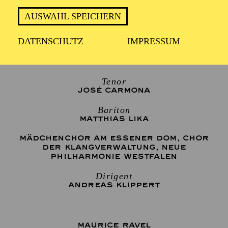
2 Stunden, inkl. Pause
AUSWAHL SPEICHERN
DATENSCHUTZ
IMPRESSUM
Sopran
OLGA PERETYATKO
Tenor
JOSÉ CARMONA
Bariton
MATTHIAS LIKA
MÄDCHENCHOR AM ESSENER DOM
,
CHOR
DER KLANGVERWALTUNG
,
NEUE
PHILHARMONIE WESTFALEN
Dirigent
ANDREAS KLIPPERT
MAURICE RAVEL