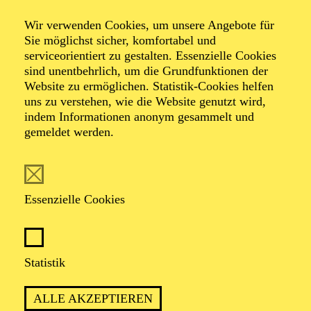
frEssen
Wir verwenden Cookies, um unsere Angebote für
Sie möglichst sicher, komfortabel und
serviceorientiert zu gestalten. Essenzielle Cookies
Eine Kochshow über Kolonialmacht und Gewürze
sind unentbehrlich, um die Grundfunktionen der
Website zu ermöglichen. Statistik-Cookies helfen
uns zu verstehen, wie die Website genutzt wird,
indem Informationen anonym gesammelt und
gemeldet werden.
Beschreibung
Essenzielle Cookies
Drei Köch*innen stehen gemeinsam in einer Küche
zwischen Kochshow, Großküche und Krisengebiet —
und versuchen weiter zu kochen. Was als
Statistik
atmosphärischer Abend über Komfortessen, Herkunft
und Genuss beginnt, kippt langsam in eine
ALLE AKZEPTIEREN
Untersuchung von Macht, Ressourcen und Schuld.