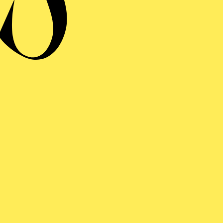
YOUTUBE AKTIVIEREN
ie Inhalte von YouTube jetzt anzeigen. Weitere Informa
dazu in unserer
Datenschutzerklärung
.
YouTube immer aktivieren