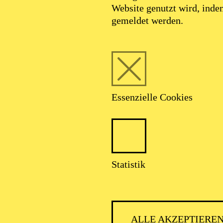
Website genutzt wird, ind
gemeldet werden.
Foto: Johan Sandberg
Essenzielle Cookies
Yuki Kishimoto
Statistik
Tänzerin (Solo mit Gruppe)
ALLE AKZEPTIERE