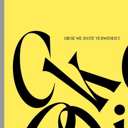
Princesse Grace in Mont
courses at the Royal B
in California and New Y
Christophe Maillot (“O
“Don Quixote” and “Le 
Esmeralda”). In 2008, Y
autumn of 2013, she is 
Bridesmaid ("Giselle"),
"Italian Dance" and "L
solo commitments at the
2021/2022 she promoted 