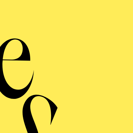
e Carlo and at the Tanaka Ballet Art. In addition, she
allet School in London, Houston Ballet Academy and Am
ork. She gained her first stage expierence in choreogra
pus 40”), Mats Ek (“Sleeping Beauty”), Marius Petipa 
Corsaire”) and Agrippina Vaganova’s (“Diana and Act
uki Kishimoto won the first prize at the Japan Dance C
a member of the group with the Aalto Ballet Essen and
 Julia („Romeo and Julia“), in "Moving Colours" and i
ittle swans" ("Swan lake"). From 2017/2018 onwards she
 Aalto Ballet and plays i. a. Olga in John Cranko’s „O
further to soloist with group obligations. She has danc