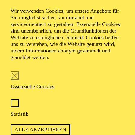
Classic meets Cuba
Wir verwenden Cookies, um unsere Angebote für
Christmas meets Cuba
Sie möglichst sicher, komfortabel und
serviceorientiert zu gestalten. Essenzielle Cookies
sind unentbehrlich, um die Grundfunktionen der
Website zu ermöglichen. Statistik-Cookies helfen
Veranstalter: Pro Arte Konzert GmbH
uns zu verstehen, wie die Website genutzt wird,
indem Informationen anonym gesammelt und
gemeldet werden.
Essenzielle Cookies
Beschreibung
Statistik
Echo Klassik- und Jazz Awards, Grammy-
ALLE AKZEPTIEREN
Nominierung, weltweite Begeisterungsstürme und pure