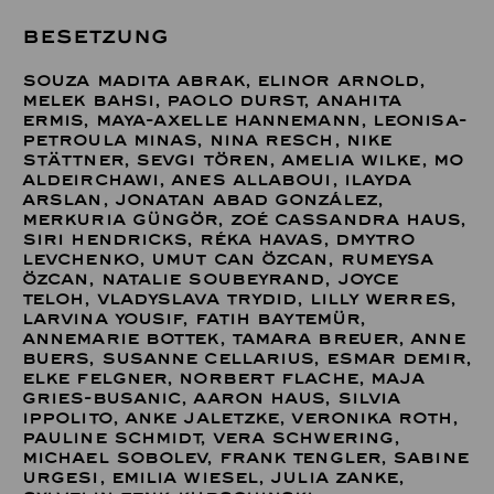
BESETZUNG
SOUZA MADITA ABRAK, ELINOR ARNOLD,
MELEK BAHSI, PAOLO DURST, ANAHITA
ERMIS, MAYA-AXELLE HANNEMANN, LEONISA-
PETROULA MINAS, NINA RESCH, NIKE
STÄTTNER, SEVGI TÖREN, AMELIA WILKE
,
MO
ALDEIRCHAWI, ANES ALLABOUI, ILAYDA
ARSLAN, JONATAN ABAD GONZÁLEZ,
MERKURIA GÜNGÖR, ZOÉ CASSANDRA HAUS,
SIRI HENDRICKS, RÉKA HAVAS, DMYTRO
LEVCHENKO, UMUT CAN ÖZCAN, RUMEYSA
ÖZCAN, NATALIE SOUBEYRAND, JOYCE
TELOH, VLADYSLAVA TRYDID, LILLY WERRES,
LARVINA YOUSIF
,
FATIH BAYTEMÜR,
ANNEMARIE BOTTEK, TAMARA BREUER, ANNE
BUERS, SUSANNE CELLARIUS, ESMAR DEMIR,
ELKE FELGNER, NORBERT FLACHE, MAJA
GRIES-BUSANIC, AARON HAUS, SILVIA
IPPOLITO, ANKE JALETZKE, VERONIKA ROTH,
PAULINE SCHMIDT, VERA SCHWERING,
MICHAEL SOBOLEV, FRANK TENGLER, SABINE
URGESI, EMILIA WIESEL, JULIA ZANKE,