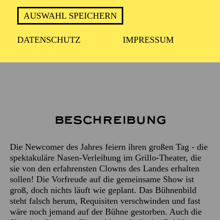
PREMIERE
14. März 2026
AUSWAHL SPEICHERN
DATENSCHUTZ
IMPRESSUM
ca. 1 Stunde, 20 Minuten, keine Pause
Beschreibung
Die Newcomer des Jahres feiern ihren großen Tag - die
spektakuläre Nasen-Verleihung im Grillo-Theater, die
sie von den erfahrensten Clowns des Landes erhalten
sollen! Die Vorfreude auf die gemeinsame Show ist
groß, doch nichts läuft wie geplant. Das Bühnenbild
steht falsch herum, Requisiten verschwinden und fast
wäre noch jemand auf der Bühne gestorben. Auch die