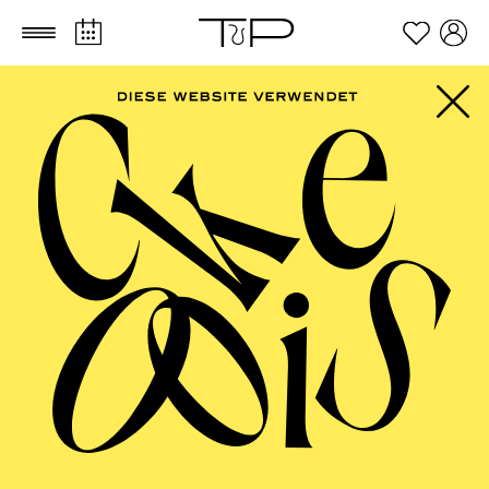
Zum Hauptinhalt springen
Zum Footer springen
PHILHARMONIE
ESSEN
Beethoven-Jubiläum 2027 · Alte Musik