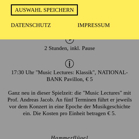
AUSWAHL SPEICHERN
TERMIN
Sonntag 21. Februar 2027
DATENSCHUTZ
IMPRESSUM
2 Stunden, inkl. Pause
17:30 Uhr "Music Lectures: Klassik", NATIONAL-
BANK Pavillon, € 5
Ganz neu in dieser Spielzeit: die "Music Lectures" mit
Prof. Andreas Jacob. An fünf Terminen führt er jeweils
vor dem Konzert in eine Epoche der Musikgeschichte
ein. Die Kosten pro Einheit betragen € 5.
Hammerflügel