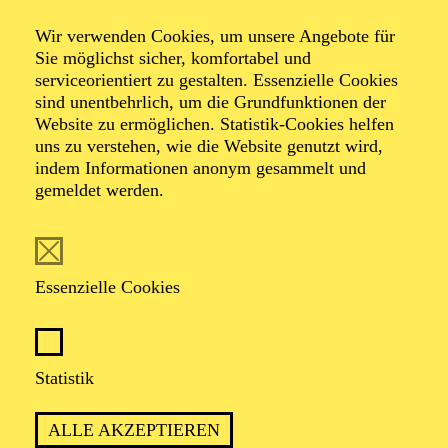
bei Kerzenschein · Klavier
Wir verwenden Cookies, um unsere Angebote für
Daniil Trifonov
Sie möglichst sicher, komfortabel und
serviceorientiert zu gestalten. Essenzielle Cookies
sind unentbehrlich, um die Grundfunktionen der
Beethoven
Website zu ermöglichen. Statistik-Cookies helfen
uns zu verstehen, wie die Website genutzt wird,
indem Informationen anonym gesammelt und
Discovery
gemeldet werden.
Werke von Carl Philipp Emanuel Bach, Ludwig van
Essenzielle Cookies
Beethoven, Wolfgang Amadeus Mozart
TICKETS
Statistik
ALLE AKZEPTIEREN