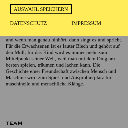
AUSWAHL SPEICHERN
Beschreibung
DATENSCHUTZ
IMPRESSUM
Das Ding steht rum und macht gar nichts. Auf einmal
pfeift es los und schüttelt sich, raucht und schnaubt,
und wenn man genau hinhört, dann singt es und spricht.
Für die Erwachsenen ist es lauter Blech und gehört auf
den Müll, für das Kind wird es immer mehr zum
Mittelpunkt seiner Welt, weil man mit dem Ding am
besten spielen, träumen und lachen kann. Die
Geschichte einer Freundschaft zwischen Mensch und
Maschine wird zum Spiel- und Ausprobierplatz für
maschinelle und menschliche Klänge.
TEAM