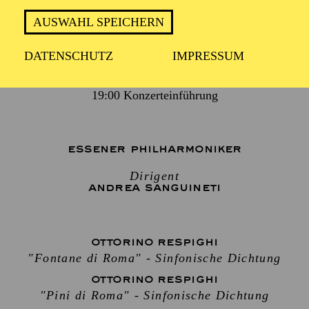
AUSWAHL SPEICHERN
2 Stunden, inkl. Pause
DATENSCHUTZ
IMPRESSUM
19:00 Konzerteinführung
ESSENER PHILHARMONIKER
Dirigent
ANDREA SANGUINETI
OTTORINO RESPIGHI
"Fontane di Roma" - Sinfonische Dichtung
OTTORINO RESPIGHI
"Pini di Roma" - Sinfonische Dichtung