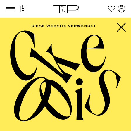
Zum Hauptinhalt springen
Zum Footer springen
ESSENER
PHILHARMONIKER
Sinfoniekonzert XI