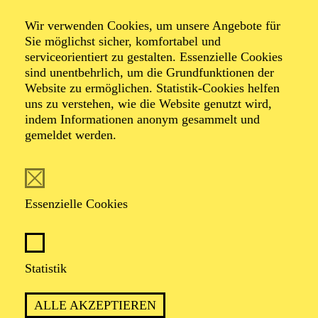
Wir verwenden Cookies, um unsere Angebote für
Sie möglichst sicher, komfortabel und
serviceorientiert zu gestalten. Essenzielle Cookies
sind unentbehrlich, um die Grundfunktionen der
Website zu ermöglichen. Statistik-Cookies helfen
uns zu verstehen, wie die Website genutzt wird,
indem Informationen anonym gesammelt und
gemeldet werden.
Anika Rutkofsky
Essenzielle Cookies
REGIE
Anika Rutkofsky ist in Kasachstan geboren und wuchs
in Baden-Württemberg auf. Nach ihrem Studium der
Statistik
Musikwissenschaft und der Französischen Sprach- und
Literaturwissenschaft an der Universität Basel schloss
ALLE AKZEPTIEREN
sie ihren Master in Dramaturgie an der Hochschule für