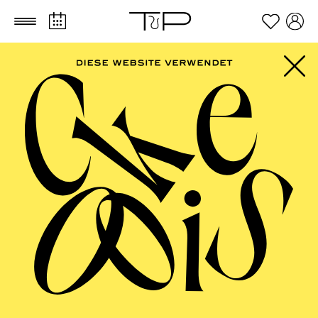
Zum Hauptinhalt springen
Zum Footer springen