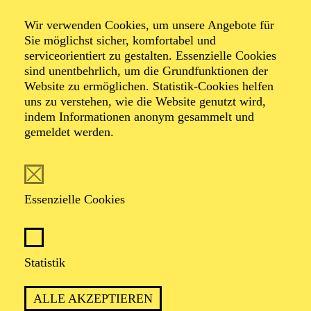
Wir verwenden Cookies, um unsere Angebote für
Sie möglichst sicher, komfortabel und
serviceorientiert zu gestalten. Essenzielle Cookies
sind unentbehrlich, um die Grundfunktionen der
Website zu ermöglichen. Statistik-Cookies helfen
uns zu verstehen, wie die Website genutzt wird,
Foto: Ilmė Vyšniauskaitė
indem Informationen anonym gesammelt und
gemeldet werden.
Elena Sverdiolaitė
Essenzielle Cookies
SOPRAN
Die junge Sopranistin Elena Sverdiolaitė stammt aus
Statistik
Vilnius, Litauen. Ihre Stimme zeichnet sich durch ihren
großen Stimmumfang, Flexibilität und gleichmäßige
ALLE AKZEPTIEREN
Intensität über alle Register aus. Die Sopranistin fühlt