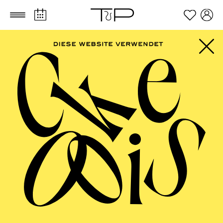
Zum Hauptinhalt springen
Zum Footer springen