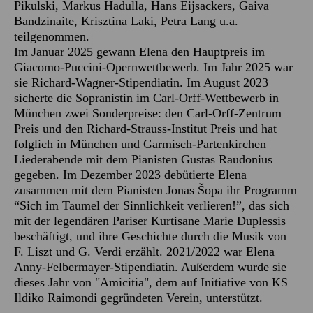
Pikulski, Markus Hadulla, Hans Eijsackers, Gaiva
Bandzinaite, Krisztina Laki, Petra Lang u.a.
teilgenommen.
Im Januar 2025 gewann Elena den Hauptpreis im
Giacomo-Puccini-Opernwettbewerb. Im Jahr 2025 war
sie Richard-Wagner-Stipendiatin. Im August 2023
sicherte die Sopranistin im Carl-Orff-Wettbewerb in
München zwei Sonderpreise: den Carl-Orff-Zentrum
Preis und den Richard-Strauss-Institut Preis und hat
folglich in München und Garmisch-Partenkirchen
Liederabende mit dem Pianisten Gustas Raudonius
gegeben. Im Dezember 2023 debütierte Elena
zusammen mit dem Pianisten Jonas Šopa ihr Programm
“Sich im Taumel der Sinnlichkeit verlieren!”, das sich
mit der legendären Pariser Kurtisane Marie Duplessis
beschäftigt, und ihre Geschichte durch die Musik von
F. Liszt und G. Verdi erzählt. 2021/2022 war Elena
Anny-Felbermayer-Stipendiatin. Außerdem wurde sie
dieses Jahr von "Amicitia", dem auf Initiative von KS
Ildiko Raimondi gegründeten Verein, unterstützt.