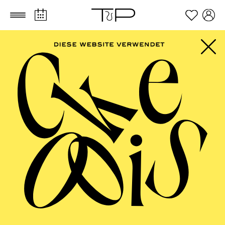
Zum Hauptinhalt springen
Zum Footer springen
PHILHARMONIE
ESSEN
Philharmonie entdecken
Die Grüne
Klangwerkstatt
Kompositionsprojekt für Grund- und
Förderschulen