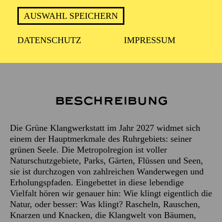
AUSWAHL SPEICHERN
Leitung
HANNA FINK
DATENSCHUTZ
IMPRESSUM
Künstlerische Mitarbeit
JULIA DÖRR
Beschreibung
Die Grüne Klangwerkstatt im Jahr 2027 widmet sich
einem der Hauptmerkmale des Ruhrgebiets: seiner
grünen Seele. Die Metropolregion ist voller
Naturschutzgebiete, Parks, Gärten, Flüssen und Seen,
sie ist durchzogen von zahlreichen Wanderwegen und
Erholungspfaden. Eingebettet in diese lebendige
Vielfalt hören wir genauer hin: Wie klingt eigentlich die
Natur, oder besser: Was klingt? Rascheln, Rauschen,
Knarzen und Knacken, die Klangwelt von Bäumen,