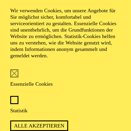
Wir verwenden Cookies, um unsere Angebote für
Sie möglichst sicher, komfortabel und
Foto: Benne Ochs
serviceorientiert zu gestalten. Essenzielle Cookies
sind unentbehrlich, um die Grundfunktionen der
Website zu ermöglichen. Statistik-Cookies helfen
Tobias Greenhalgh
uns zu verstehen, wie die Website genutzt wird,
indem Informationen anonym gesammelt und
Bariton
gemeldet werden.
VITA
Essenzielle Cookies
Tobias Greenhalgh ist seit der Spielzeit 2019/2020
festes Ensemble-Mitglied des Aalto Musiktheater
Essen. Hier wirkte er zuletzt in den Produktionen "My
Fair Lady " (als Freddy) und "L’amant anonyme oder
Statistik
Unerwartete Wendungen" (als Ophémon), "Die
Hochzeit des Figaro" (als Graf Almaviva), "Lucrezia
ALLE AKZEPTIEREN
Borgia" (als Gubetta), "La Bohème" (als Schaunard)