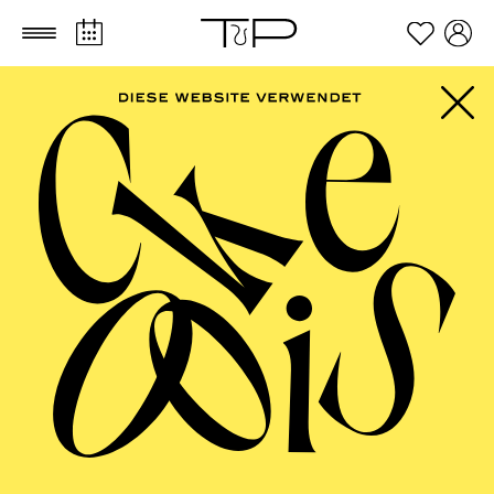
Zum Hauptinhalt springen
Zum Footer springen