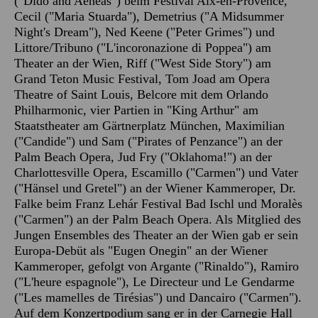
("Dido and Aeneas") beim Festival Aix-en-Provence,
Cecil ("Maria Stuarda"), Demetrius ("A Midsummer
Night's Dream"), Ned Keene ("Peter Grimes") und
Littore/Tribuno ("L'incoronazione di Poppea") am
Theater an der Wien, Riff ("West Side Story") am
Grand Teton Music Festival, Tom Joad am Opera
Theatre of Saint Louis, Belcore mit dem Orlando
Philharmonic, vier Partien in "King Arthur" am
Staatstheater am Gärtnerplatz München, Maximilian
("Candide") und Sam ("Pirates of Penzance") an der
Palm Beach Opera, Jud Fry ("Oklahoma!") an der
Charlottesville Opera, Escamillo ("Carmen") und Vater
("Hänsel und Gretel") an der Wiener Kammeroper, Dr.
Falke beim Franz Lehár Festival Bad Ischl und Moralès
("Carmen") an der Palm Beach Opera. Als Mitglied des
Jungen Ensembles des Theater an der Wien gab er sein
Europa-Debüt als "Eugen Onegin" an der Wiener
Kammeroper, gefolgt von Argante ("Rinaldo"), Ramiro
("L'heure espagnole"), Le Directeur und Le Gendarme
("Les mamelles de Tirésias") und Dancairo ("Carmen").
Auf dem Konzertpodium sang er in der Carnegie Hall