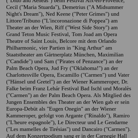
("Dido and Aeneas") beim Festival Aix-en-Provence,
Cecil ("Maria Stuarda"), Demetrius ("A Midsummer
Night's Dream"), Ned Keene ("Peter Grimes") und
Littore/Tribuno ("L'incoronazione di Poppea") am
Theater an der Wien, Riff ("West Side Story") am
Grand Teton Music Festival, Tom Joad am Opera
Theatre of Saint Louis, Belcore mit dem Orlando
Philharmonic, vier Partien in "King Arthur" am
Staatstheater am Gärtnerplatz München, Maximilian
("Candide") und Sam ("Pirates of Penzance") an der
Palm Beach Opera, Jud Fry ("Oklahoma!") an der
Charlottesville Opera, Escamillo ("Carmen") und Vater
("Hänsel und Gretel") an der Wiener Kammeroper, Dr.
Falke beim Franz Lehár Festival Bad Ischl und Moralès
("Carmen") an der Palm Beach Opera. Als Mitglied des
Jungen Ensembles des Theater an der Wien gab er sein
Europa-Debüt als "Eugen Onegin" an der Wiener
Kammeroper, gefolgt von Argante ("Rinaldo"), Ramiro
("L'heure espagnole"), Le Directeur und Le Gendarme
("Les mamelles de Tirésias") und Dancairo ("Carmen").
Auf dem Konzertpodium sang er in der Carnegie Hall