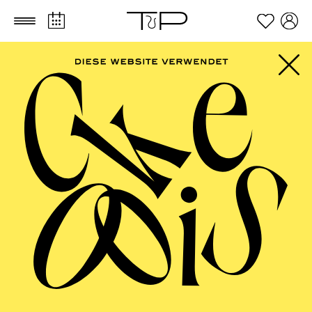
Zum Hauptinhalt springen
Zum Footer springen