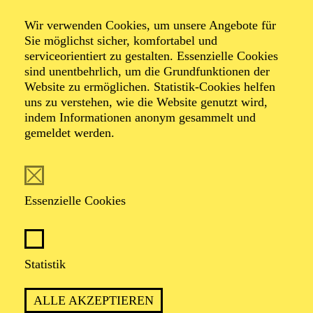
Wir verwenden Cookies, um unsere Angebote für
Sie möglichst sicher, komfortabel und
Foto: Benne Ochs
serviceorientiert zu gestalten. Essenzielle Cookies
sind unentbehrlich, um die Grundfunktionen der
Website zu ermöglichen. Statistik-Cookies helfen
Tobias Greenhalgh
uns zu verstehen, wie die Website genutzt wird,
indem Informationen anonym gesammelt und
Bariton
gemeldet werden.
VITA
Essenzielle Cookies
Tobias Greenhalgh ist seit der Spielzeit 2019/2020
festes Ensemble-Mitglied des Aalto Musiktheater
Essen. Hier wirkte er zuletzt in den Produktionen "My
Fair Lady " (als Freddy) und "L’amant anonyme oder
Statistik
Unerwartete Wendungen" (als Ophémon), "Die
Hochzeit des Figaro" (als Graf Almaviva), "Lucrezia
ALLE AKZEPTIEREN
Borgia" (als Gubetta), "La Bohème" (als Schaunard)