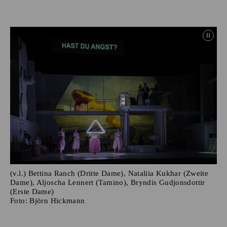
(v.l.) Bettina Ranch (Dritte Dame), Nataliia Kukhar (Zweite
Dame), Aljoscha Lennert (Tamino), Bryndis Gudjonsdottir
(Erste Dame)
Foto:
Björn Hickmann