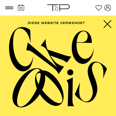
Zum Hauptinhalt springen
Zum Footer springen
AALTO MUSIKTHEATER
Die Zauber­flöte