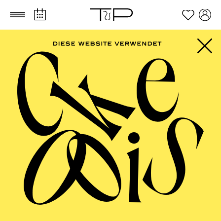
Zum Hauptinhalt springen
Zum Footer springen