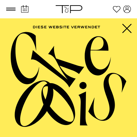
Zum Hauptinhalt springen
Zum Footer springen
Alexander Meier-
Dörzenbach
VITA
Alexander Meier-Dörzenbach wurde an der Universität
Hamburg promoviert und hat nach Studienaufenthalten
in Cornell, Yale und Berkeley in Hamburg als
Juniorprofessor für Amerikanistik unterrichtet und
außerdem Dramaturgie an der dortigen HAW und an
der Musikhochschule gelehrt. Er fungierte kurzzeitig
als Chefdramaturg des Aalto-Theaters Essen und ist nun
freischaffend als Musiktheaterdramaturg sowie Kunst-