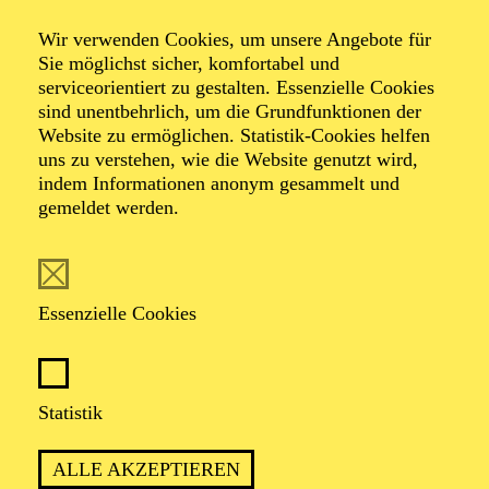
und Kulturlehrer an mehreren Hochschulen tätig. Seit
über zwanzig Jahren arbeitet er regelmäßig mit Stefan
Wir verwenden Cookies, um unsere Angebote für
Herheim für Neuinszenierungen vom Barock bis zur
Sie möglichst sicher, komfortabel und
Moderne zusammen, so u. a. bei den Bayreuther
serviceorientiert zu gestalten. Essenzielle Cookies
Festspielen, den Salzburger Fetspielen und
sind unentbehrlich, um die Grundfunktionen der
Osterfestspielen sowie dem Glyndebourne Festival,
Website zu ermöglichen. Statistik-Cookies helfen
mehrfach in London, Amsterdam, Graz, Kopenhagen,
uns zu verstehen, wie die Website genutzt wird,
Oslo und an den drei Berliner Opernhäusern.
indem Informationen anonym gesammelt und
gemeldet werden.
AKTUELLE PRODUKTIONEN
Dramaturgie
Essenzielle Cookies
DON GIO­VANNI
Statistik
TERMINE UND TICKETS
ALLE AKZEPTIEREN