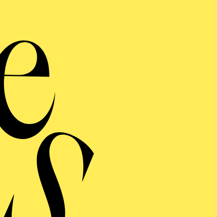
ERMINE UND TICKE
RAUFNAHME
N GIO­VANNI
ng einblenden