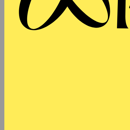
AALTO
MUSIKTHEATER
Sonntag
DO
20.09.2026
Besetzu
18:00 - 21:15
Aalto-Theater
AALTO
MUSIKTHEATER
Sonntag
DO
01.11.2026