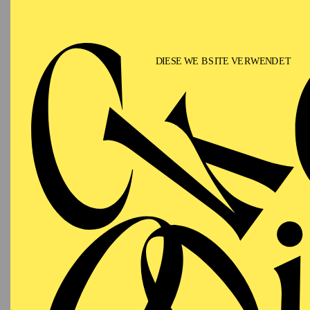
T
AALTO
WIEDE
MUSIKTHEATER
Sonntag
DO
13.09.2026
Besetzu
18:00 - 21:15
Aalto-Theater