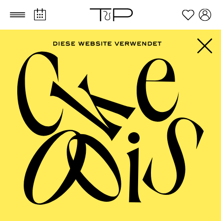
Zum Hauptinhalt springen
Zum Footer springen
Stefan Herheim
VITA
Als einer der gefragtesten Opernregisseure seiner
Generation übernahm Stefan Herheim ab der Spielzeit
2022/2023 die Intendanz des MusikTheaters an der
Wien, dem Stagione-Opernhaus der Vereinigten Bühnen
Wien.
Nach einer Cello- und Gesangsausbildung sowie
vielfachen Tätigkeiten u. a. an der Oper in seiner
Heimatstadt Oslo, studierte Herheim Musiktheaterregie
bei Götz Friedrich an der Hochschule für Musik und
Theater in Hamburg.