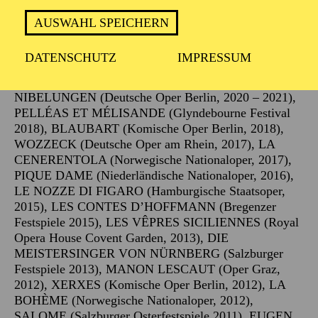
Zu seinen Inszenierungen zählen u. a. THEODORA
(MusikTheater an der Wien, 2023), AMAHL UND DIE
AUSWAHL SPEICHERN
NÄCHTLICHEN BESUCHER (MusikTheater an der
Wien, 2022), DAS SCHLAUE FÜCHSLEIN
DATENSCHUTZ
IMPRESSUM
(MusikTheater an der Wien, 2022), PETER GRIMES
(Bayerische Staatsoper, 2022), DER RING DES
NIBELUNGEN (Deutsche Oper Berlin, 2020 – 2021),
PELLÉAS ET MÉLISANDE (Glyndebourne Festival
2018), BLAUBART (Komische Oper Berlin, 2018),
WOZZECK (Deutsche Oper am Rhein, 2017), LA
CENERENTOLA (Norwegische Nationaloper, 2017),
PIQUE DAME (Niederländische Nationaloper, 2016),
LE NOZZE DI FIGARO (Hamburgische Staatsoper,
2015), LES CONTES D’HOFFMANN (Bregenzer
Festspiele 2015), LES VÊPRES SICILIENNES (Royal
Opera House Covent Garden, 2013), DIE
MEISTERSINGER VON NÜRNBERG (Salzburger
Festspiele 2013), MANON LESCAUT (Oper Graz,
2012), XERXES (Komische Oper Berlin, 2012), LA
BOHÈME (Norwegische Nationaloper, 2012),
SALOME (Salzburger Osterfestspiele 2011), EUGEN