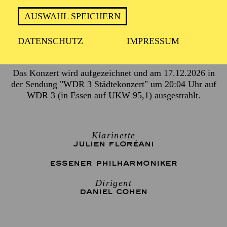
2 Stunden, inkl. Pause
AUSWAHL SPEICHERN
DATENSCHUTZ
IMPRESSUM
19:00 Konzerteinführung
Das Konzert wird aufgezeichnet und am 17.12.2026 in
der Sendung "WDR 3 Städtekonzert" um 20:04 Uhr auf
WDR 3 (in Essen auf UKW 95,1) ausgestrahlt.
Klarinette
JULIEN FLORÉANI
ESSENER PHILHARMONIKER
Dirigent
DANIEL COHEN