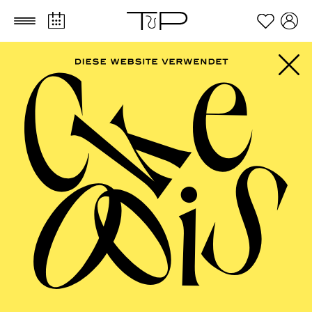
Zum Hauptinhalt springen
Zum Footer springen
ESSENER
PHILHARMONIKER
Sinfoniekonzert III