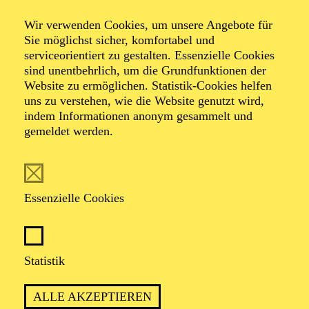
Dvorák 7
Wir verwenden Cookies, um unsere Angebote für
Sie möglichst sicher, komfortabel und
serviceorientiert zu gestalten. Essenzielle Cookies
sind unentbehrlich, um die Grundfunktionen der
Werke von Antonín Dvorák, Viktor Ullmann, Wolfgang
Website zu ermöglichen. Statistik-Cookies helfen
Amadeus Mozart
uns zu verstehen, wie die Website genutzt wird,
indem Informationen anonym gesammelt und
gemeldet werden.
TICKETS
Essenzielle Cookies
TERMIN
Donnerstag 26. November 2026
Statistik
Freitag 27. November 2026
ALLE AKZEPTIEREN