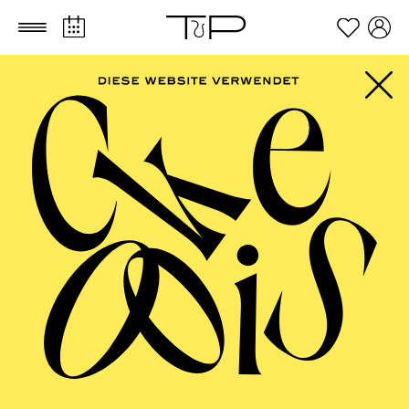
Zum Hauptinhalt springen
Zum Footer springen
PHILHARMONIE
ESSEN
Porträt Anastasia Kobekina · Große