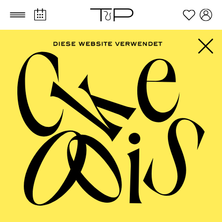
Zum Hauptinhalt springen
Zum Footer springen