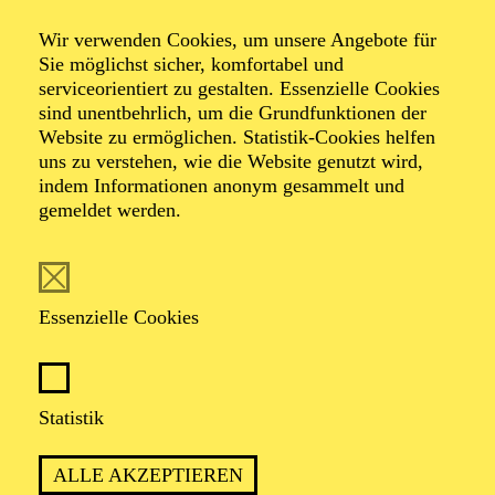
Wir verwenden Cookies, um unsere Angebote für
Sie möglichst sicher, komfortabel und
serviceorientiert zu gestalten. Essenzielle Cookies
sind unentbehrlich, um die Grundfunktionen der
Website zu ermöglichen. Statistik-Cookies helfen
uns zu verstehen, wie die Website genutzt wird,
Foto: privat
indem Informationen anonym gesammelt und
gemeldet werden.
Florian Buder
Essenzielle Cookies
VITA
Florian Buder ist freischaffender Kostüm- und
Statistik
Bühnenbildner. An der Universität für angewandte
Kunst in Wien studierte Florian in der Modeklasse bei
ALLE AKZEPTIEREN
Bernhard Willhelm und Hussein Chalayan. Nach ersten