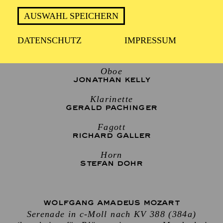
AUSWAHL SPEICHERN
ENSEMBLE WIEN-BERLIN
DATENSCHUTZ
IMPRESSUM
Flöte
KARL-HEINZ SCHÜTZ
Oboe
JONATHAN KELLY
Klarinette
GERALD PACHINGER
Fagott
RICHARD GALLER
Horn
STEFAN DOHR
WOLFGANG AMADEUS MOZART
Serenade in c-Moll nach KV 388 (384a)