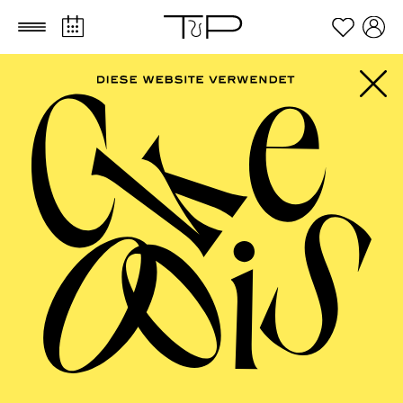
Zum Hauptinhalt springen
Zum Footer springen
PHILHARMONIE
ESSEN
Kammermusik