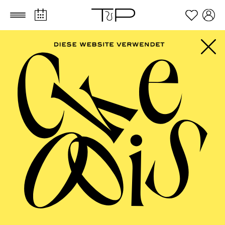
Zum Hauptinhalt springen
Zum Footer springen
PHILHARMONIE
ESSEN
Beethoven-Jubiläum 2027 · Klavier