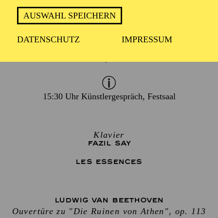
TERMIN
AUSWAHL SPEICHERN
Sonntag 14. März 2027
DATENSCHUTZ
IMPRESSUM
2 Stunden, inkl. Pause
15:30 Uhr Künstlergespräch, Festsaal
Klavier
FAZIL SAY
LES ESSENCES
LUDWIG VAN BEETHOVEN
Ouvertüre zu "Die Ruinen von Athen", op. 113