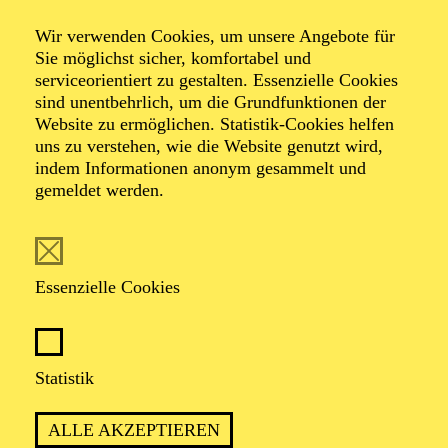
Wir verwenden Cookies, um unsere Angebote für
Ferienabenteuer
Sie möglichst sicher, komfortabel und
Superkräfte
serviceorientiert zu gestalten. Essenzielle Cookies
sind unentbehrlich, um die Grundfunktionen der
Website zu ermöglichen. Statistik-Cookies helfen
uns zu verstehen, wie die Website genutzt wird,
indem Informationen anonym gesammelt und
gemeldet werden.
TICKETS
Essenzielle Cookies
ca. 5 Stunden, 30 Minuten
Statistik
ALLE AKZEPTIEREN
Für Kinder zwischen 6 und 10 Jahren