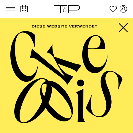
Zum Hauptinhalt springen
Zum Footer springen
AALTO
MUSIKTHEATER,
AALTO BALLETT
ESSEN