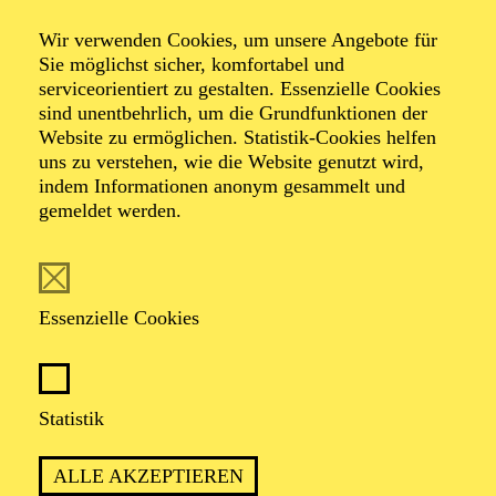
Wir verwenden Cookies, um unsere Angebote für
Architektur­führung
Sie möglichst sicher, komfortabel und
serviceorientiert zu gestalten. Essenzielle Cookies
sind unentbehrlich, um die Grundfunktionen der
Website zu ermöglichen. Statistik-Cookies helfen
Lernen Sie Alvar Aaltos "humane Architektur" kennen!
uns zu verstehen, wie die Website genutzt wird,
indem Informationen anonym gesammelt und
gemeldet werden.
TICKETS
Essenzielle Cookies
Statistik
ca. 90 Minuten
ALLE AKZEPTIEREN