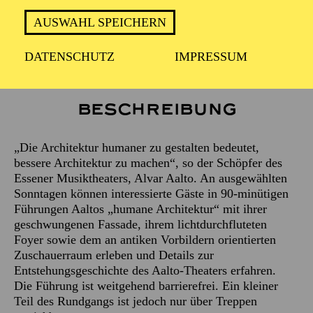
Treffpunkt: Haupteingang des Aalto-Theaters
AUSWAHL SPEICHERN
DATENSCHUTZ
IMPRESSUM
Beschreibung
„Die Architektur humaner zu gestalten bedeutet,
bessere Architektur zu machen“, so der Schöpfer des
Essener Musiktheaters, Alvar Aalto. An ausgewählten
Sonntagen können interessierte Gäste in 90-minütigen
Führungen Aaltos „humane Architektur“ mit ihrer
geschwungenen Fassade, ihrem lichtdurchfluteten
Foyer sowie dem an antiken Vorbildern orientierten
Zuschauerraum erleben und Details zur
Entstehungsgeschichte des Aalto-Theaters erfahren.
Die Führung ist weitgehend barrierefrei. Ein kleiner
Teil des Rundgangs ist jedoch nur über Treppen