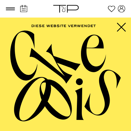
Zum Hauptinhalt springen
Zum Footer springen
AALTO
MUSIKTHEATER,
AALTO BALLETT
ESSEN