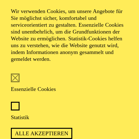
Day of Night
Wir verwenden Cookies, um unsere Angebote für
Sie möglichst sicher, komfortabel und
serviceorientiert zu gestalten. Essenzielle Cookies
Oper in drei Akten von Outi Tarkiainen
sind unentbehrlich, um die Grundfunktionen der
Libretto von Aleksi Barrière nach dem Roman "Halla
Website zu ermöglichen. Statistik-Cookies helfen
Helle" von Niillas Holmberg
uns zu verstehen, wie die Website genutzt wird,
indem Informationen anonym gesammelt und
gemeldet werden.
TICKETS
Essenzielle Cookies
EINE REISE IN DIE WELT DER SÁMI,
DIE ALLE SINNE BERÜHRT
Statistik
ALLE AKZEPTIEREN