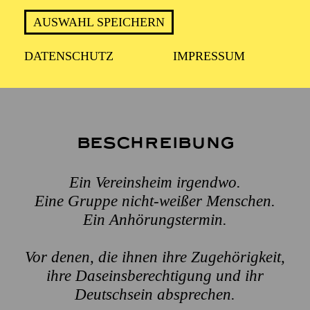
AUSWAHL SPEICHERN
Empfohlen ab 14 Jahren
DATENSCHUTZ
IMPRESSUM
Beschreibung
Ein Vereinsheim irgendwo.
Eine Gruppe nicht-weißer Menschen.
Ein Anhörungstermin.
Vor denen, die ihnen ihre Zugehörigkeit,
ihre Daseinsberechtigung
und ihr
Deutschsein absprechen.