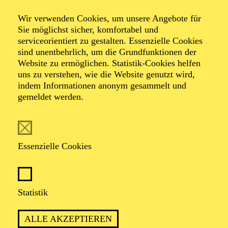
Wir verwenden Cookies, um unsere Angebote für
Ein Semi-Interaktives Theaterstück, welches es
Sie möglichst sicher, komfortabel und
Auszuhalten gilt
serviceorientiert zu gestalten. Essenzielle Cookies
von Maddy Forst
sind unentbehrlich, um die Grundfunktionen der
Website zu ermöglichen. Statistik-Cookies helfen
uns zu verstehen, wie die Website genutzt wird,
TERMINE
indem Informationen anonym gesammelt und
gemeldet werden.
Essenzielle Cookies
WER DAZUGEHÖRT, WIRD HIER NEU
VERHANDELT
Statistik
PREMIERE
ALLE AKZEPTIEREN
27. Mai 2027