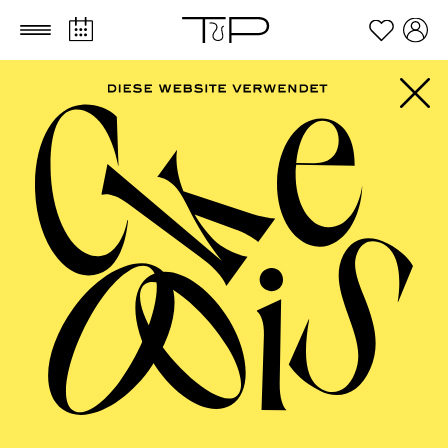
Zum Hauptinhalt springen
Zum Footer springen