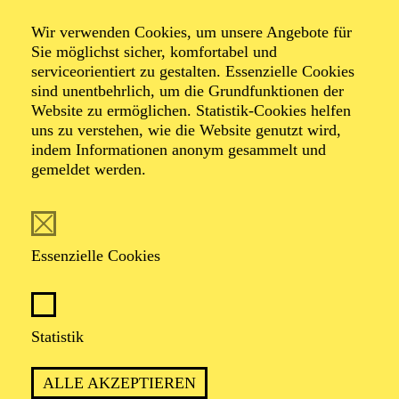
Wir verwenden Cookies, um unsere Angebote für
Sie möglichst sicher, komfortabel und
Foto: Johan Sandberg
serviceorientiert zu gestalten. Essenzielle Cookies
sind unentbehrlich, um die Grundfunktionen der
Website zu ermöglichen. Statistik-Cookies helfen
Lene Dax
uns zu verstehen, wie die Website genutzt wird,
indem Informationen anonym gesammelt und
Schauspiel-Ensemble
gemeldet werden.
VITA
Essenzielle Cookies
Lene Dax
ist in Hannover geboren und studierte von
2011 bis 2015 Schauspiel an der Staatlichen
Hochschule für Musik und Darstellende Kunst in
Stuttgart. Während dieser Zeit gastierte sie am
Statistik
Schauspiel Stuttgart und war als Elevin am
Staatstheater Darmstadt engagiert. Anschließend führte
ALLE AKZEPTIEREN
sie ihr erstes Festengagement an das Theater Marburg,