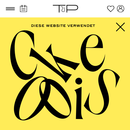
Zum Hauptinhalt springen
Zum Footer springen
Ceren Bozkurt
VITA
Ceren Bozkurt, *1994 in Malatya, machte bereits mit
13 Jahren erste professionelle Erfahrungen auf der
„Malatya Inönü Universität - State Consevatory
(Türkei)“. Dort erlernte sie ihr erstes klassisches
Hauptinstrument Cello. Weitere Instrumente wie: Saz
(Baglama), Gitarre, Kaval (Hirtenflöte), Mey-Duduk
(Blasinstrument) und Kabak-Kemane
(Streichinstrument) folgten autodidaktisch. An der
Erzincan Universität studierte sie Musik auf Lehramt.
Für das Masterstudium zog sie 2017 nach Deutschland,