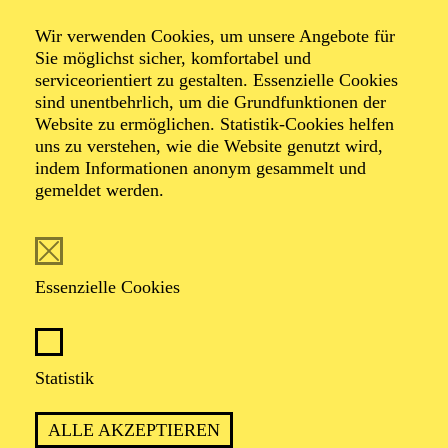
wo sie an der Universität Hildesheim „Center for world
Music“ (2019 - 2022) studierte. Seither arbeitet sie als
Wir verwenden Cookies, um unsere Angebote für
freischaffende Musikerin und Sängerin wie u.a. am
Sie möglichst sicher, komfortabel und
Theater Bonn und am Theater Osnabrück.
serviceorientiert zu gestalten. Essenzielle Cookies
sind unentbehrlich, um die Grundfunktionen der
Website zu ermöglichen. Statistik-Cookies helfen
Mehr anzeigen
uns zu verstehen, wie die Website genutzt wird,
indem Informationen anonym gesammelt und
gemeldet werden.
AKTUELLE PRODUKTIONEN
Essenzielle Cookies
Musiker*innen
ISTANBUL
Statistik
ALLE AKZEPTIEREN