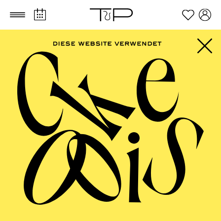
Zum Hauptinhalt springen
Zum Footer springen