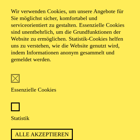
Wir verwenden Cookies, um unsere Angebote für
Sie möglichst sicher, komfortabel und
Foto: Hakki Topcu
serviceorientiert zu gestalten. Essenzielle Cookies
sind unentbehrlich, um die Grundfunktionen der
Website zu ermöglichen. Statistik-Cookies helfen
Torsten
uns zu verstehen, wie die Website genutzt wird,
Kindermann
indem Informationen anonym gesammelt und
gemeldet werden.
Musik
VITA
Essenzielle Cookies
Torsten Kindermann
begann mit Anfang zwanzig
zunächst ein Studium für Schulmusik (Hauptfach
Statistik
Saxofon) an der Uni Dortmund. Während dieser Zeit
arbeitete er in diversen Reggae- und Skabands (Alpha
Boy School), deren Touren ihn durch Deutschland, die
ALLE AKZEPTIEREN
Schweiz, nach Polen, England, die Ukraine und bis