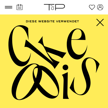
Zum Hauptinhalt springen
Zum Footer springen