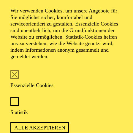
Wir verwenden Cookies, um unsere Angebote für
Sie möglichst sicher, komfortabel und
serviceorientiert zu gestalten. Essenzielle Cookies
sind unentbehrlich, um die Grundfunktionen der
Website zu ermöglichen. Statistik-Cookies helfen
uns zu verstehen, wie die Website genutzt wird,
Foto: Annemone Taake
indem Informationen anonym gesammelt und
gemeldet werden.
Selen Kara
Intendantin
Essenzielle Cookies
VITA
Statistik
Selen Kara
ist seit der Spielzeit 2023/2024 Intendantin
am Schauspiel Essen. Die erfolgreiche Regisseurin
ALLE AKZEPTIEREN
arbeitet seit 2014 regelmäßig an renommierten Theatern