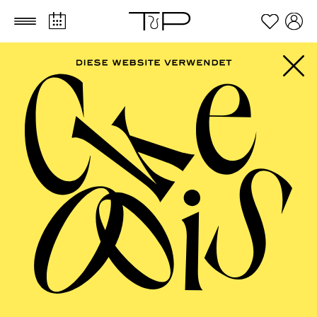
Zum Hauptinhalt springen
Zum Footer springen
AALTO MUSIKTHEATER
It's teatime - Die