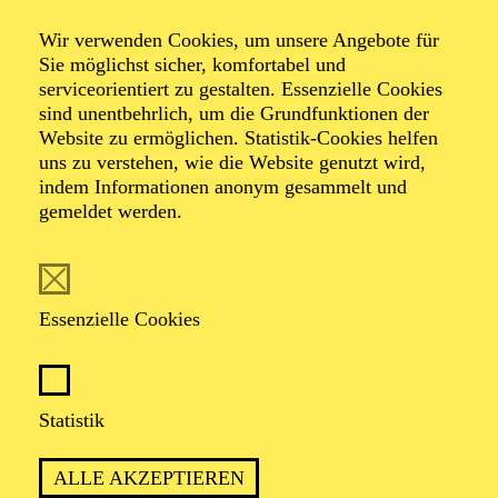
Herr­schaften laden
Wir verwenden Cookies, um unsere Angebote für
Sie möglichst sicher, komfortabel und
zum Tee
serviceorientiert zu gestalten. Essenzielle Cookies
sind unentbehrlich, um die Grundfunktionen der
Website zu ermöglichen. Statistik-Cookies helfen
Die Fritjof-Saga - Unser Robin Hood
uns zu verstehen, wie die Website genutzt wird,
indem Informationen anonym gesammelt und
auf hoher See
gemeldet werden.
Mit Fräulein Vorlaut und ihren Gästen
Essenzielle Cookies
Statistik
WHAT'S THE TEA, FRÄULEIN
ALLE AKZEPTIEREN