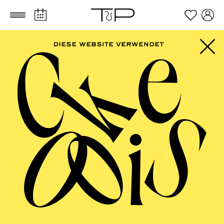
Zum Hauptinhalt springen
Zum Footer springen
AALTO MUSIKTHEATER
Jazz im Aalto