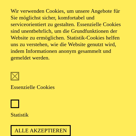
Spring Jazz
Wir verwenden Cookies, um unsere Angebote für
Sie möglichst sicher, komfortabel und
serviceorientiert zu gestalten. Essenzielle Cookies
Mit Mitgliedern des Aalto-Ensembles, der Essener
sind unentbehrlich, um die Grundfunktionen der
Philharmoniker sowie Musiker*innen aus der Freien
Website zu ermöglichen. Statistik-Cookies helfen
Szene
uns zu verstehen, wie die Website genutzt wird,
indem Informationen anonym gesammelt und
gemeldet werden.
TERMINE
Essenzielle Cookies
DAS AALTO-FOYER WIRD ZUM JAZZ-
CLUB
Statistik
ALLE AKZEPTIEREN