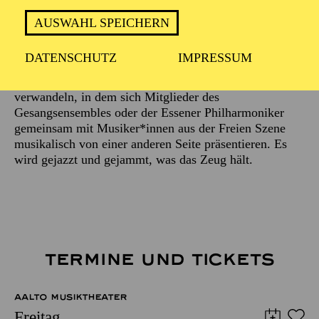
Beschreibung
AUSWAHL SPEICHERN
Schon lange ist es eine beliebte Tradition,
DATENSCHUTZ
IMPRESSUM
unterschiedliche Orte des Aalto-Theaters ein paar Mal
im Jahr einen Abend lang in einen Jazz-Club zu
verwandeln, in dem sich Mitglieder des
Gesangsensembles oder der Essener Philharmoniker
gemeinsam mit Musiker*innen aus der Freien Szene
musikalisch von einer anderen Seite präsentieren. Es
wird gejazzt und gejammt, was das Zeug hält.
TERMINE UND TICKETS
AALTO MUSIKTHEATER
Freitag