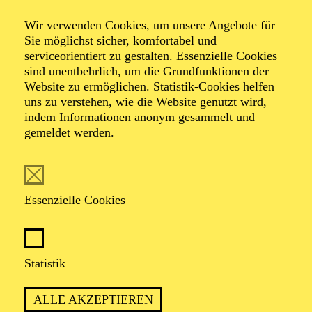
Khatia Buniatishvili
Wir verwenden Cookies, um unsere Angebote für
Sie möglichst sicher, komfortabel und
serviceorientiert zu gestalten. Essenzielle Cookies
Werke von Frédéric Chopin, Johannes Brahms, Robert
sind unentbehrlich, um die Grundfunktionen der
Schumann, Sergej Prokofjew, Sofia Gubaidulina
Website zu ermöglichen. Statistik-Cookies helfen
Veranstalter: Pro Arte Konzert GmbH
uns zu verstehen, wie die Website genutzt wird,
indem Informationen anonym gesammelt und
gemeldet werden.
TICKETS
Essenzielle Cookies
TERMIN
Sonntag 11. April 2027
Statistik
ALLE AKZEPTIEREN
2 Stunden, inkl. Pause