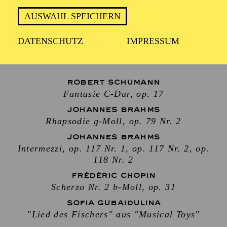
AUSWAHL SPEICHERN
Klavier
DATENSCHUTZ
IMPRESSUM
KHATIA BUNIATISHVILI
ROBERT SCHUMANN
Fantasie C-Dur, op. 17
JOHANNES BRAHMS
Rhapsodie g-Moll, op. 79 Nr. 2
JOHANNES BRAHMS
Intermezzi, op. 117 Nr. 1, op. 117 Nr. 2, op.
118 Nr. 2
FRÉDÉRIC CHOPIN
Scherzo Nr. 2 b-Moll, op. 31
SOFIA GUBAIDULINA
"Lied des Fischers" aus "Musical Toys"