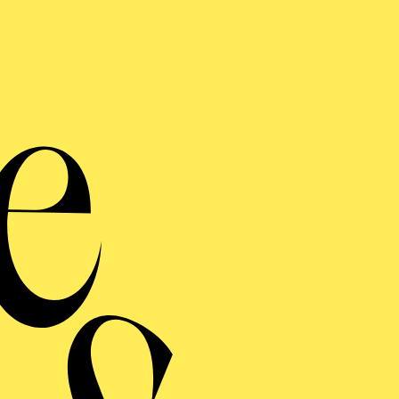
 Lieder - neue K
inder- und Jugendchor meets J
 Grundlage von Volksliedern und Werke von Jan-Hendri