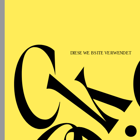
"Alte
Aalto K
Improvosierte Musik auf der