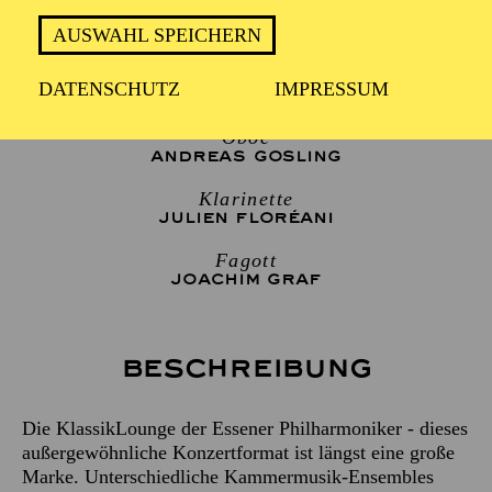
2 Stunden, inkl. Pause
AUSWAHL SPEICHERN
DATENSCHUTZ
IMPRESSUM
TRIO D'ANCHE
Oboe
ANDREAS GOSLING
Klarinette
JULIEN FLORÉANI
Fagott
JOACHIM GRAF
Beschreibung
Die KlassikLounge der Essener Philharmoniker - dieses
außergewöhnliche Konzertformat ist längst eine große
Marke. Unterschiedliche Kammermusik-Ensembles