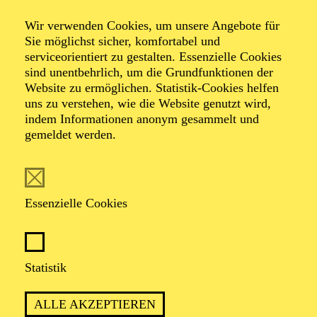
Essener Philharmoniker
Wir verwenden Cookies, um unsere Angebote für
KlassikLounge
Sie möglichst sicher, komfortabel und
serviceorientiert zu gestalten. Essenzielle Cookies
sind unentbehrlich, um die Grundfunktionen der
Website zu ermöglichen. Statistik-Cookies helfen
Vive la France
uns zu verstehen, wie die Website genutzt wird,
indem Informationen anonym gesammelt und
gemeldet werden.
TICKETS
Essenzielle Cookies
TERMIN
Montag 19. Oktober 2026
Statistik
ALLE AKZEPTIEREN