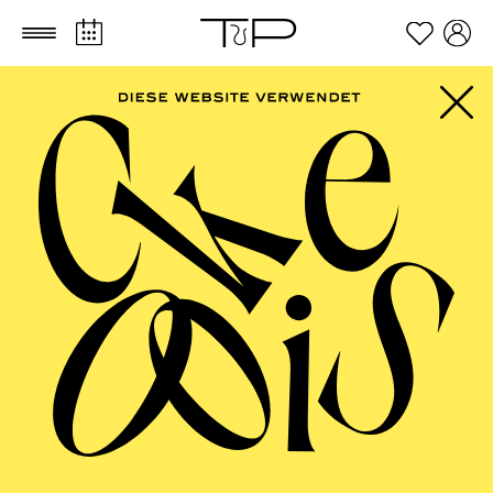
Zum Hauptinhalt springen
Zum Footer springen
ESSENER
PHILHARMONIKER
Die außergewöhnliche Reihe der