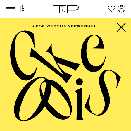
Zum Hauptinhalt springen
Zum Footer springen