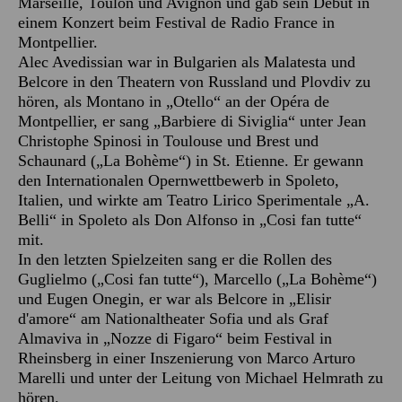
Marseille, Toulon und Avignon und gab sein Debüt in
einem Konzert beim Festival de Radio France in
Montpellier.
Alec Avedissian war in Bulgarien als Malatesta und
Belcore in den Theatern von Russland und Plovdiv zu
hören, als Montano in „Otello“ an der Opéra de
Montpellier, er sang „Barbiere di Siviglia“ unter Jean
Christophe Spinosi in Toulouse und Brest und
Schaunard („La Bohème“) in St. Etienne. Er gewann
den Internationalen Opernwettbewerb in Spoleto,
Italien, und wirkte am Teatro Lirico Sperimentale „A.
Belli“ in Spoleto als Don Alfonso in „Cosi fan tutte“
mit.
In den letzten Spielzeiten sang er die Rollen des
Guglielmo („Cosi fan tutte“), Marcello („La Bohème“)
und Eugen Onegin, er war als Belcore in „Elisir
d'amore“ am Nationaltheater Sofia und als Graf
Almaviva in „Nozze di Figaro“ beim Festival in
Rheinsberg in einer Inszenierung von Marco Arturo
Marelli und unter der Leitung von Michael Helmrath zu
hören.