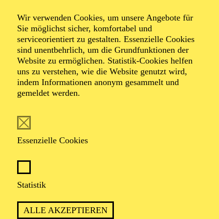
Wir verwenden Cookies, um unsere Angebote für
Sie möglichst sicher, komfortabel und
serviceorientiert zu gestalten. Essenzielle Cookies
sind unentbehrlich, um die Grundfunktionen der
Website zu ermöglichen. Statistik-Cookies helfen
uns zu verstehen, wie die Website genutzt wird,
indem Informationen anonym gesammelt und
gemeldet werden.
Alec Avedissian
Essenzielle Cookies
VITA
Alec Avedissian wurde in Sofia geboren und studierte
an der Musikakademie seiner Heimatstadt, wo er sein
Statistik
Studium mit einem Master abschloss. Er spricht
Englisch, Französisch, Italienisch, Russisch und
ALLE AKZEPTIEREN
Armenisch und besitzt die österreichische