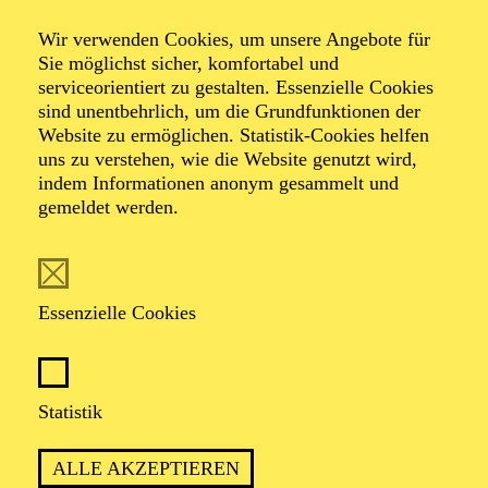
(Aschenputtel)
Wir verwenden Cookies, um unsere Angebote für
Sie möglichst sicher, komfortabel und
serviceorientiert zu gestalten. Essenzielle Cookies
Dramma giocoso in zwei Akten von Gioacchino
sind unentbehrlich, um die Grundfunktionen der
Rossini
Website zu ermöglichen. Statistik-Cookies helfen
Libretto von Jacopo Ferretti
uns zu verstehen, wie die Website genutzt wird,
indem Informationen anonym gesammelt und
gemeldet werden.
TICKETS
Essenzielle Cookies
ROSSINIS BRILLANTE VERTONUNG
EINES BEZAUBERNDEN MÄRCHENS
Statistik
ALLE AKZEPTIEREN