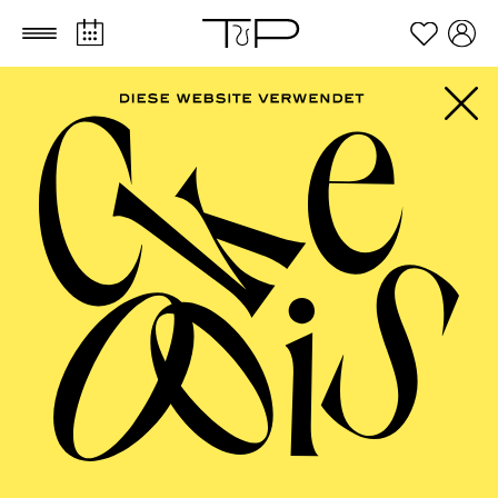
Zum Hauptinhalt springen
Zum Footer springen
AALTO MUSIKTHEATER
La Cene­rentola