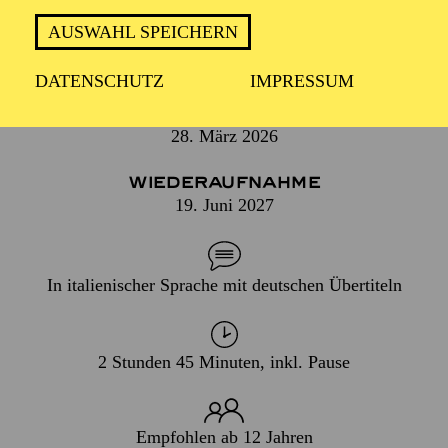
FARBENREICHER MUSIK UND
HOLLYWOOD-CHARME
AUSWAHL SPEICHERN
DATENSCHUTZ
IMPRESSUM
PREMIERE
28. März 2026
WIEDERAUFNAHME
19. Juni 2027
In italienischer Sprache mit deutschen Übertiteln
2 Stunden 45 Minuten, inkl. Pause
Empfohlen ab 12 Jahren