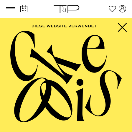
Zum Hauptinhalt springen
Zum Footer springen
AALTO MUSIKTHEATER
La fanciulla del