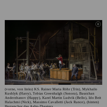
(vorne, von links) KS. Rainer Maria Röhr (Trin), Mykhailo
Kushlyk (Harry), Tobias Greenhalgh (Sonora), Baurzhan
Anderzhanov (Happy), Karel Martin Ludvik (Bello), Ido Beit
Halachmi (Nick), Massimo Cavalletti (Jack Rance), (hinten)
Herrenchor des Aalto-Theaters