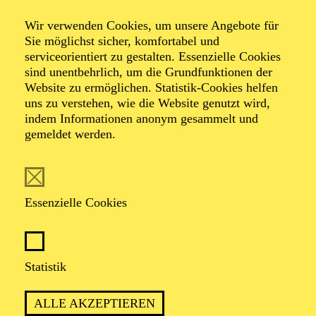
West
Wir verwenden Cookies, um unsere Angebote für
Sie möglichst sicher, komfortabel und
serviceorientiert zu gestalten. Essenzielle Cookies
(Das Mädchen aus dem Goldenen
sind unentbehrlich, um die Grundfunktionen der
Westen)
Website zu ermöglichen. Statistik-Cookies helfen
uns zu verstehen, wie die Website genutzt wird,
indem Informationen anonym gesammelt und
Oper in drei Akten von Giacomo Puccini
gemeldet werden.
Libretto von Guelfo Civinini und Carlo Zangarini
TICKETS
Essenzielle Cookies
Statistik
„WILDWESTOPER“ MIT
ALLE AKZEPTIEREN