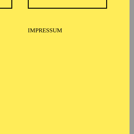
IMPRESSUM
res. Er schloss
i und des
chule Frankfurt Gesang
nen Produktionen des
a forza del destino"