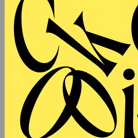
AALTO
WIEDE
MUSIKTHEATER
Samstag
LA
19.06.2027
(DAS
19:00 - 21:45
18:15
E
Aalto-Theater
Besetzu
AALTO
MUSIKTHEATER
Samstag
LA
03.07.2027
(DAS