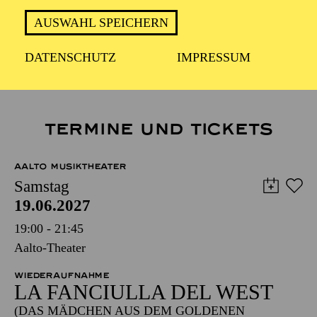
Minnie
AUSWAHL SPEICHERN
LA FANCIULLA DEL WEST
DATENSCHUTZ
IMPRESSUM
TERMINE UND TICKETS
AALTO MUSIKTHEATER
Samstag
19.06.2027
19:00 - 21:45
Aalto-Theater
WIEDERAUFNAHME
LA FANCIULLA DEL WEST
(DAS MÄDCHEN AUS DEM GOLDENEN