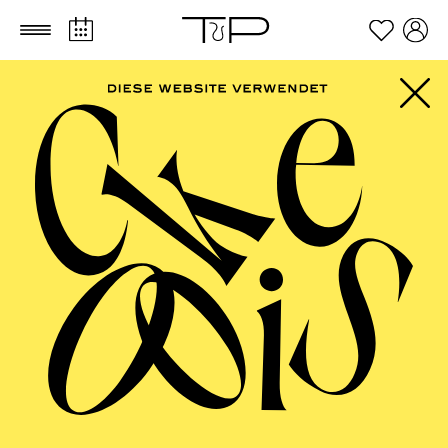
Zum Hauptinhalt springen
Zum Footer springen
Ilaria Alida Quilico
VITA
Die italienische Sopranistin Ilaria Alida Quilico
studierte am Giuseppe Verdi Konservatorium für Musik
in Mailand und der Accademia Verdiana des Teatro
Regio in Parma. Ihr Mentor ist seit vielen Jahren der
Bariton Federico Longhi.
2019 trat Quilico als Maguelonne in Pauline Viardots
Cendrillon
am Luglio Musicale Trapanese in Trapani,
am Teatro Coccia in Novara und am Teatro Verdi in
Triest auf.
Die Partie der Ines in Verdis
Il Trovatore
übernahm sie